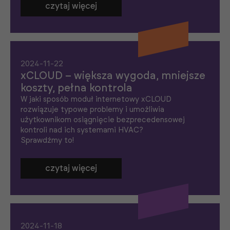
czytaj więcej
n
o
ś
ć
i
s
tr
2024-11-22
u
k
xCLOUD – większa wygoda, mniejsze
t
koszty, pełna kontrola
ur
ę
W jaki sposób moduł internetowy xCLOUD
s
rozwiązuje typowe problemy i umożliwia
tr
użytkownikom osiągnięcie bezprecedensowej
o
kontroli nad ich systemami HVAC?
n
y
Sprawdźmy to!
in
t
e
czytaj więcej
rn
e
t
o
w
ej
,
2024-11-18
n