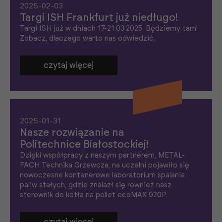
2025-02-03
Targi ISH Frankfurt już niedługo!
Targi ISH już w dniach 17-21.03.2025. Będziemy tam!
Zobacz, dlaczego warto nas odwiedzić.
czytaj więcej
2025-01-31
Nasze rozwiązanie na
Politechnice Białostockiej!
Dzięki współpracy z naszym partnerem, METAL-
FACH Technika Grzewcza, na uczelni pojawiło się
K
nowoczesne kontenerowe laboratorium spalania
o
paliw stałych, gdzie znalazł się również nasz
n
sterownik do kotła na pellet ecoMAX 920P.
i
e
c
z