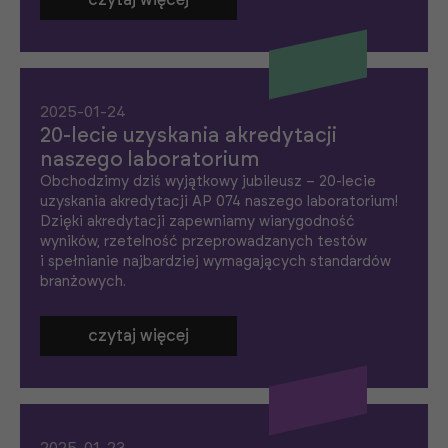
czytaj więcej
n
e
T
e
p
li
ki
2025-01-24
c
20-lecie uzyskania akredytacji
o
naszego laboratorium
o
ki
Obchodzimy dziś wyjątkowy jubileusz – 20-lecie
e
uzyskania akredytacji AP 074 naszego laboratorium!
n
Dzięki akredytacji zapewniamy wiarygodność
i
e
wyników, rzetelność przeprowadzanych testów
s
i spełnianie najbardziej wymagających standardów
ą
branżowych.
o
p
c
j
czytaj więcej
o
n
al
n
e
.
S