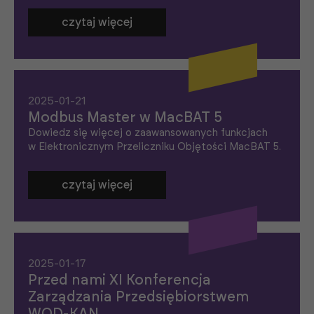
a
s
czytaj więcej
t
r
o
n
y
i
n
2025-01-21
t
Modbus Master w MacBAT 5
e
Dowiedz się więcej o zaawansowanych funkcjach
r
n
w Elektronicznym Przeliczniku Objętości MacBAT 5.
e
t
o
czytaj więcej
w
e
j.
S
2025-01-17
t
Przed nami XI Konferencja
a
t
Zarządzania Przedsiębiorstwem
y
s