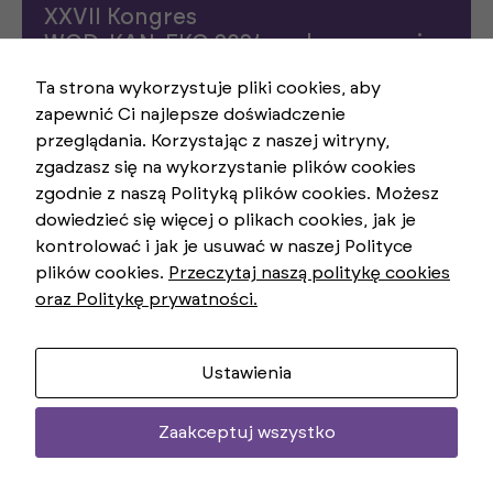
XXVII Kongres
a
p
WOD-KAN-EKO 2024 podsumowanie
o
Wraz z naszym partnerem T-Mobile Polska
d
s
Ta strona wykorzystuje pliki cookies, aby
dziękujemy za obecność na konferencji, liczne
t
dyskusje i wizyty na naszym stoisku podczas targów
zapewnić Ci najlepsze doświadczenie
a
WOD-KAN-EKO w Łodzi!
w
przeglądania. Korzystając z naszej witryny,
ie
zgadzasz się na wykorzystanie plików cookies
t
e
zgodnie z naszą Polityką plików cookies. Możesz
czytaj więcej
g
dowiedzieć się więcej o plikach cookies, jak je
o,
ja
kontrolować i jak je usuwać w naszej Polityce
k
plików cookies.
Przeczytaj naszą politykę cookies
s
tr
oraz Politykę prywatności.
o
2024-10-23
n
Jak detekcja magnetyczna
a
i zabezpieczenie przed demontażem
je
Ustawienia
s
chronią dane pomiarowe?
t
Eliminacja ryzyka fałszowania odczytów pozwala
u
Zaakceptuj wszystko
ż
na lepsze zarządzanie zasobami, co ostatecznie
y
przekłada się na oszczędności i większą
w
efektywność operacyjną.
a