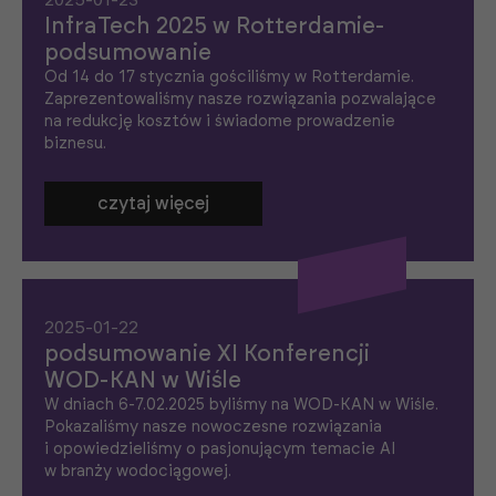
2025-01-23
ą
InfraTech 2025 w Rotterdamie-
o
podsumowanie
n
e
Od 14 do 17 stycznia gościliśmy w Rotterdamie.
p
Zaprezentowaliśmy nasze rozwiązania pozwalające
o
na redukcję kosztów i świadome prowadzenie
t
r
biznesu.
z
e
b
czytaj więcej
n
e
d
o
f
u
n
2025-01-22
k
podsumowanie XI Konferencji
c
j
WOD-KAN w Wiśle
o
W dniach 6-7.02.2025 byliśmy na WOD-KAN w Wiśle.
n
o
Pokazaliśmy nasze nowoczesne rozwiązania
w
i opowiedzieliśmy o pasjonującym temacie AI
a
w branży wodociągowej.
n
i