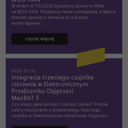
WOD-KAN
t
W dniach 6-7.02.2025 będziemy obecni w Wiśle
y
na WOD-KAN. Pokażemy nasze rozwiązania, a Marcin
k
Groman opowie o temacie AI w branży
a
A
wodociągowej.
b
y
ś
czytaj więcej
m
y
m
o
gl
i
p
2025-01-16
o
Integracja trzeciego czujnika
p
ra
ciśnienia w Elektronicznym
w
Przeliczniku Objętości
ić
f
MacBAT 5
u
Czy wiesz, jakie korzyści możesz zyskać? Poznaj
n
k
zalety korzystania z dodatkowego trzeciego
cj
czujnika w Elektronicznym Korektorze Objętości.
o
n
al