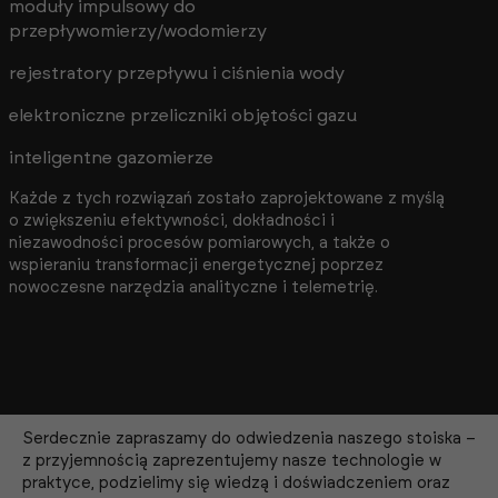
moduły impulsowy do
przepływomierzy/wodomierzy
rejestratory przepływu i ciśnienia wody
elektroniczne przeliczniki objętości gazu
inteligentne gazomierze
Każde z tych rozwiązań zostało zaprojektowane z myślą
o zwiększeniu efektywności, dokładności i
niezawodności procesów pomiarowych, a także o
wspieraniu transformacji energetycznej poprzez
nowoczesne narzędzia analityczne i telemetrię.
Serdecznie zapraszamy do odwiedzenia naszego stoiska –
z przyjemnością zaprezentujemy nasze technologie w
praktyce, podzielimy się wiedzą i doświadczeniem oraz