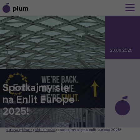
23.09.2025
Spotkajmy się
na Enlit Europe
2025!
strona główna
>
aktualności
>
spotkajmy się na enlit europe 2025!