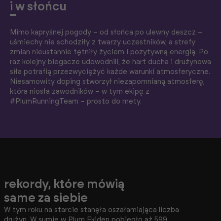
i w słońcu
Mimo kapryśnej pogody – od słońca po ulewny deszcz –
uśmiechy nie schodziły z twarzy uczestników, a strefy
zmian nieustannie tętniły życiem i pozytywną energią. Po
raz kolejny biegacze udowodnili, że hart ducha i drużynowa
siła potrafią przezwyciężyć każde warunki atmosferyczne.
Niesamowity doping stworzył niezapomnianą atmosferę,
która niosła zawodników – w tym ekipę z
#PlumRunningTeam – prosto do mety.
rekordy, które mówią
same za siebie
W tym roku na starcie stanęła oszałamiająca liczba
drużyn. W sumie w Plum Ekiden pobiegło aż 599