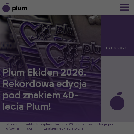
16.06.2026
Plum Ekiden 2026.
Rekordowa edycja
pod znakiem 40-
lecia Plum!
strona
>
aktualno
>
plum ekiden 2026. rekordowa edycja pod
główna
ści
znakiem 40-lecia plum!