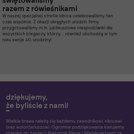
świętowaliśmy
razem z rówieśnikami
W naszej specjalnej strefie kibica celebrowaliśmy ten
czas wspólnie. Z okazji okrągłych urodzin firmy
przygotowaliśmy m.in. jubileuszowe niespodzianki dla
wszystkich biegaczy, którzy… również obchodzą w tym
roku swoje 40. urodziny!
dziękujemy,
że byliście z nami!
Wielkie brawa należą się każdemu zawodnikowi, kibicowi
oraz wolontariuszowi. Ogromne podziękowania kierujemy
również do fundacji Białystok Biega i Miejskoaktywni za